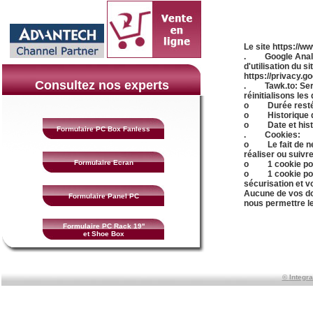
Le site https://w
. Google Analytic
d'utilisation du s
https://privacy.g
Consultez nos experts
. Tawk.to: Servic
réinitialisons le
o Durée restée 
o Historique d
o Date et histo
Formulaire PC Box Fanless
. Cookies:
o Le fait de ne 
réaliser ou suiv
Formulaire Ecran
o 1 cookie pour 
o 1 cookie pour 
sécurisation et v
Aucune de vos don
Formulaire Panel PC
nous permettre l
Formulaire PC Rack 19''
et Shoe Box
©
Integr